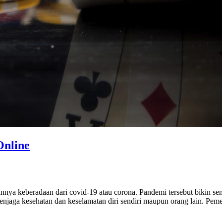
nline
ya keberadaan dari covid-19 atau corona. Pandemi tersebut bikin semua 
menjaga kesehatan dan keselamatan diri sendiri maupun orang lain. Pe