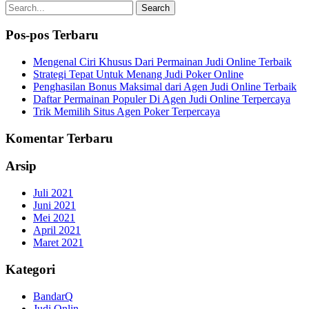
Pos-pos Terbaru
Mengenal Ciri Khusus Dari Permainan Judi Online Terbaik
Strategi Tepat Untuk Menang Judi Poker Online
Penghasilan Bonus Maksimal dari Agen Judi Online Terbaik
Daftar Permainan Populer Di Agen Judi Online Terpercaya
Trik Memilih Situs Agen Poker Terpercaya
Komentar Terbaru
Arsip
Juli 2021
Juni 2021
Mei 2021
April 2021
Maret 2021
Kategori
BandarQ
Judi Onlin