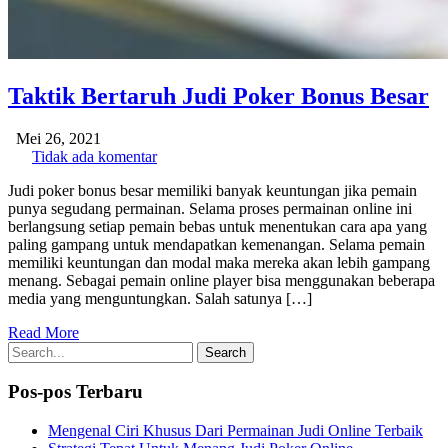
Taktik Bertaruh Judi Poker Bonus Besar
Mei 26, 2021
Tidak ada komentar
Judi poker bonus besar memiliki banyak keuntungan jika pemain
punya segudang permainan. Selama proses permainan online ini
berlangsung setiap pemain bebas untuk menentukan cara apa yang
paling gampang untuk mendapatkan kemenangan. Selama pemain
memiliki keuntungan dan modal maka mereka akan lebih gampang
menang. Sebagai pemain online player bisa menggunakan beberapa
media yang menguntungkan. Salah satunya […]
Read More
Pos-pos Terbaru
Mengenal Ciri Khusus Dari Permainan Judi Online Terbaik